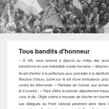
Le discours de Maurice Choury 
Tous bandits d'honneur
« A 10h, nous entrons à Ajaccio au milieu des accl
transforme en une irrésistible marée humaine ».
Maurice 
Avant d'entrer à la préfecture pour procéder à la destitu
Maurice Choury, juché sur le toit d'une ambulance, procla
contre les Allemands :
« Patriotes de Corses, aux armes c
et il conclut : « Fiers d'être le premier département frança
vous le dis, l'Aigle volera à nouveau de clocher en cloc
Les délégués du Front national pénètrent alors dans la