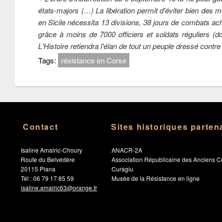
états-majors (…) La libération permit d'éviter bien des 
en Sicile nécessita 13 divisions, 38 jours de combats ac
grâce à moins de 7000 officiers et soldats réguliers (d
L'Histoire retiendra l'élan de tout un peuple dressé contre 
Tags:
résistance en Corse
Contact
Sites historiques parten
Isaline Amalric-Choury
ANACR-2A
Route du Belvédère
Association Républicaine des Anciens C
20115 Piana
Curagiu
Tél : 06 79 17 85 59
Musée de la Résistance en ligne
isaline.amalric63@orange.fr