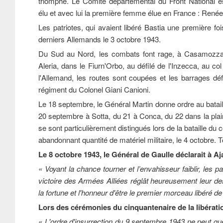
triomphé. Le Comité départemental du Front National es
élu et avec lui la première femme élue en France : René
Les patriotes, qui avaient libéré Bastia une première fo
derniers Allemands le 3 octobre 1943.
Du Sud au Nord, les combats font rage, à Casamozza, Ba
Aleria, dans le Fiurn'Orbo, au défilé de l'Inzecca, au 
l'Allemand, les routes sont coupées et les barrages dé
régiment du Colonel Giani Canioni.
Le 18 septembre, le Général Martin donne ordre au bataill
20 septembre à Sotta, du 21 à Conca, du 22 dans la pla
se sont particulièrement distingués lors de la bataille d
abandonnant quantité de matériel militaire, le 4 octobre. T
Le 8 octobre 1943, le Général de Gaulle déclarait à Aj
« Voyant la chance tourner et l’envahisseur faiblir, les p
victoire des Armées Alliées réglât heureusement leur 
la fortune et l'honneur d'être le premier morceau libéré de
Lors des cérémonies du cinquantenaire de la libératio
« L'ordre d'insurrection du 9 septembre 1943 ne peut gu