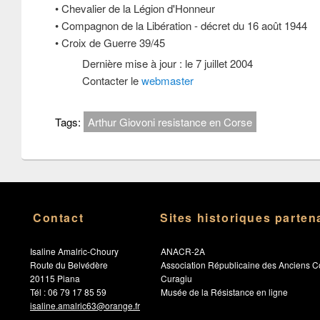
• Chevalier de la Légion d'Honneur
• Compagnon de la Libération - décret du 16 août 1944
• Croix de Guerre 39/45
Dernière mise à jour : le 7 juillet 2004
Contacter le
webmaster
Tags:
Arthur Giovoni resistance en Corse
Contact
Sites historiques parten
Isaline Amalric-Choury
ANACR-2A
Route du Belvédère
Association Républicaine des Anciens C
20115 Piana
Curagiu
Tél : 06 79 17 85 59
Musée de la Résistance en ligne
isaline.amalric63@orange.fr