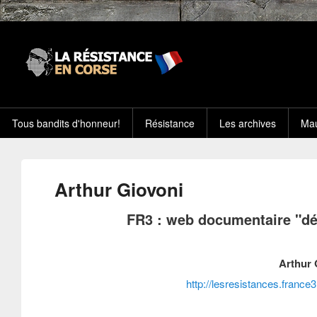
Tous bandits d'honneur!
Résistance
Les archives
Mau
Arthur Giovoni
FR3 : web documentaire "dé
Arthur 
http://lesresistances.france3