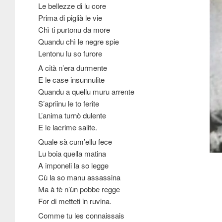
Le bellezze di lu core
Prima di piglià le vie
Chì ti purtonu da more
Quandu chì le negre spie
Lentonu lu so furore
A cità n’era durmente
E le case insunnulite
Quandu a quellu muru arrente
S’apriinu le to ferite
L’anima turnò dulente
E le lacrime salite.
Quale sà cum’ellu fece
Lu boia quella matina
A imponeli la so legge
Cù la so manu assassina
Ma à tè n’ùn pobbe regge
For di metteti in ruvina.
Comme tu les connaissais