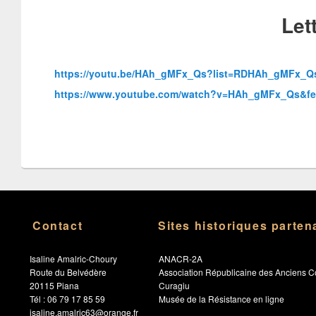
Let
https://youtu.be/HAh_gMFx_Qs?list=RDHAh_gMFx_Q
https://www.youtube.com/watch?v=HAh_gMFx_Qs&f
Contact
Sites historiques parten
Isaline Amalric-Choury
ANACR-2A
Route du Belvédère
Association Républicaine des Anciens C
20115 Piana
Curagiu
Tél : 06 79 17 85 59
Musée de la Résistance en ligne
isaline.amalric63@orange.fr