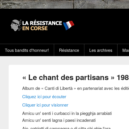
Tous bandits d'honneur!
Résistance
Les archives
Mau
« Le chant des partisans » 198
Album de « Canti di Libertà » en partenariat avec les édit
Cliquez ici pour écouter
Cliquer ici pour visionner
Amicu un' senti i curbacci in la piegghja arrabiati
Amicu un' senti lagna i paesi incadenati
Aio, patriotti di campagna o di citta chj ghje l'ora