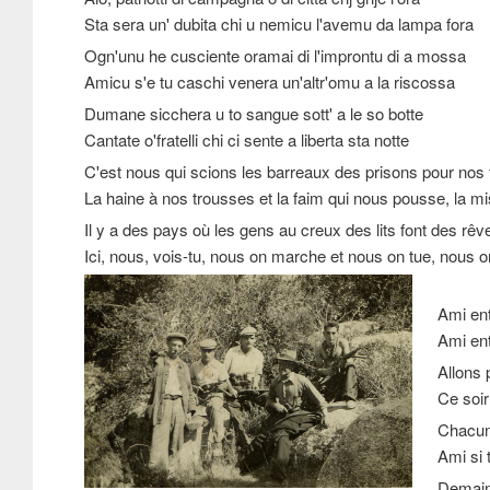
Sta sera un' dubita chi u nemicu l'avemu da lampa fora
Ogn'unu he cusciente oramai di l'improntu di a mossa
Amicu s'e tu caschi venera un'altr'omu a la riscossa
Dumane sicchera u to sangue sott' a le so botte
Cantate o'fratelli chi ci sente a liberta sta notte
C'est nous qui scions les barreaux des prisons pour nos 
La haine à nos trousses et la faim qui nous pousse, la m
Il y a des pays où les gens au creux des lits font des rêv
Ici, nous, vois-tu, nous on marche et nous on tue, nous 
Ami ent
Ami ent
Allons 
Ce soir
Chacun 
Ami si 
Demain