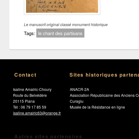
Le manuscrit original classé monument historique
Tags:
le chant des partisans
Contact
Sites historiques parten
Isaline Amalric-Choury
ANACR-2A
Route du Belvédère
Association Républicaine des Anciens C
20115 Piana
Curagiu
Tél : 06 79 17 85 59
Musée de la Résistance en ligne
isaline.amalric63@orange.fr
Autres sites partenaires