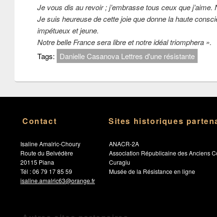
Je vous dis au revoir ; j’embrasse tous ceux que j’aime.
Je suis heureuse de cette joie que donne la haute conscie
impétueux et jeune.
Notre belle France sera libre et notre idéal triomphera ».
Tags:
Danielle Casanova Lettres d'une résistante
Contact
Sites historiques parten
Isaline Amalric-Choury
ANACR-2A
Route du Belvédère
Association Républicaine des Anciens C
20115 Piana
Curagiu
Tél : 06 79 17 85 59
Musée de la Résistance en ligne
isaline.amalric63@orange.fr