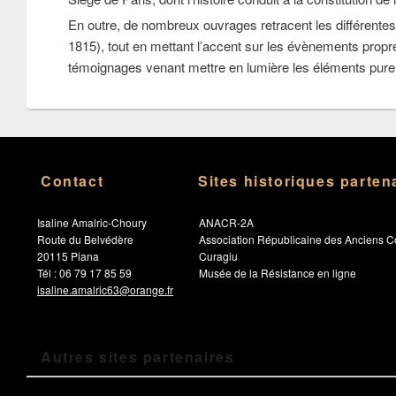
En outre, de nombreux ouvrages retracent les différentes 
1815), tout en mettant l’accent sur les évènements propres
témoignages venant mettre en lumière les éléments pur
Contact
Sites historiques parten
Isaline Amalric-Choury
ANACR-2A
Route du Belvédère
Association Républicaine des Anciens C
20115 Piana
Curagiu
Tél : 06 79 17 85 59
Musée de la Résistance en ligne
isaline.amalric63@orange.fr
Autres sites partenaires