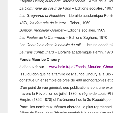
Eugène Pottier, auteur de l’Internationale
– Amis de la C
La Commune au cœur de Paris
– Editions sociales, 1967
Les Grognards et Napoléon
– Librairie académique Perri
1871, les damnés de la terre
– Tchou, 1969
Bonjour, monsieur Courbet
– Editions sociales, 1969
Les Poètes de la Commune
– Editions Seghers, 1970
Les Cheminots dans la bataille du rail
– Librairie académi
Le Paris communard
– Librairie académique Perrin, 1970
Fonds Maurice Choury
à découvrir sur
www.bdic.fr/pdf/Fonds_Maurice_Chour
Issu du don que fit la famille de Maurice Choury à la Bi
constitue un ensemble de près de 400 monographies et p
D’un point de vue général, ces publications sont une expre
travers la Révolution de juillet 1830, le règne de Louis
Empire (1852-1870) et l’avènement de la 3e République.
Parmi les nombreux thèmes abordés, le plus représenté
Siège de Paris, dont l’histoire conduit à la constitution