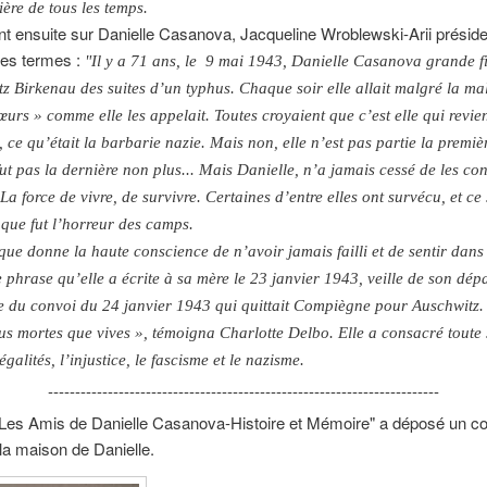
ière de tous les temps.
ment ensuite sur Danielle Casanova, Jacqueline Wroblewski-Arii prési
es termes :
"Il y a 71 ans, le 9 mai 1943, Danielle Casanova grande fi
tz Birkenau des suites d’un typhus. Chaque soir elle allait malgré la ma
urs » comme elle les appelait. Toutes croyaient que c’est elle qui revien
, ce qu’était la barbarie nazie. Mais non, elle n’est pas partie la premièr
fut pas la dernière non plus... Mais Danielle, n’a jamais cessé de les cons
La force de vivre, de survivre. Certaines d’entre elles ont survécu, et ce
 que fut l’horreur des camps.
e que donne la haute conscience de n’avoir jamais failli et de sentir da
re phrase qu’elle a écrite à sa mère le 23 janvier 1943, veille de son d
e du convoi du 24 janvier 1943 qui quittait Compiègne pour Auschwitz. 
lus mortes que vives », témoigna Charlotte Delbo. Elle a consacré tout
négalités, l’injustice, le fascisme et le nazisme.
------------------------------------------------------------------------
 "Les Amis de Danielle Casanova-Histoire et Mémoire" a déposé un cou
la maison de Danielle.