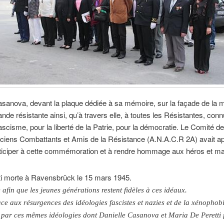
sanova, devant la plaque dédiée à sa mémoire, sur la façade de la m
e résistante ainsi, qu’à travers elle, à toutes les Résistantes, connu
 fascisme, pour la liberté de la Patrie, pour la démocratie. Le Comité 
nciens Combattants et Amis de la Résistance (A.N.A.C.R 2A) avait ap
ticiper à cette commémoration et à rendre hommage aux héros et mar
tti morte à Ravensbrück le 15 mars 1945.
afin que les jeunes générations restent fidèles à ces idéaux.
ce aux résurgences des idéologies fascistes et nazies et de la xénophobi
par ces mêmes idéologies dont Danielle Casanova et Maria De Peretti fu