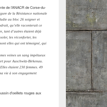
dente de l’ANACR de Corse-du-
gure de la Résistance nationale
ladie au bloc 26 soigner et
drait, qu’elle raconterait ce
e, tant d’autres étaient déjà
oler, les réconforter, les
 sont elles qui ont témoigné, qui
ns mes veines un sang impétueux
épart pour Auschwitz-Birkenau.
Elles étaient 230 femmes. 49
e sa vie à son engagement
ssin d'oeillets rouges aux