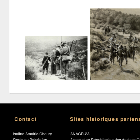
Contact
Sites historiques parten
Isaline Amalric-Choury
ANACR-2A
Route du Belvédère
Association Républicaine des Anciens C