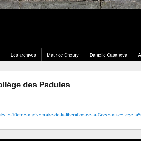
Les archives
Maurice Choury
Danielle Casanova
A
llège des Padules
ule/Le-70eme-anniversaire-de-la-liberation-de-la-Corse-au-college_a5