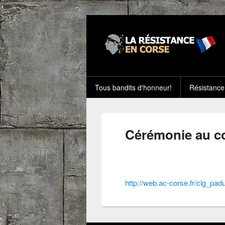
Tous bandits d'honneur!
Résistance
Cérémonie au co
http://web.ac-corse.fr/clg_pad