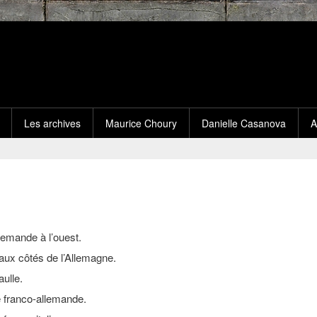
Les archives
Maurice Choury
Danielle Casanova
A
llemande à l’ouest.
re aux côtés de l’Allemagne.
aulle.
ce franco-allemande.