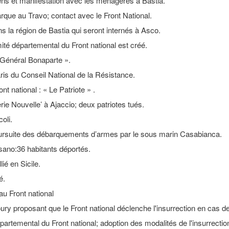
ens et manifestation avec les ménagères à Bastia.
barque au Travo; contact avec le Front National.
ans la région de Bastia qui seront internés à Asco.
ité départemental du Front national est créé.
« Général Bonaparte ».
ris du Conseil National de la Résistance.
ont national : « Le Patriote » .
erie Nouvelle’ à Ajaccio; deux patriotes tués.
oli.
oursuite des débarquements d’armes par le sous marin Casabianca.
hisano:36 habitants déportés.
lié en Sicile.
é.
 au Front national
ury proposant que le Front national déclenche l'insurrection en cas de 
partemental du Front national; adoption des modalités de l'insurrectio