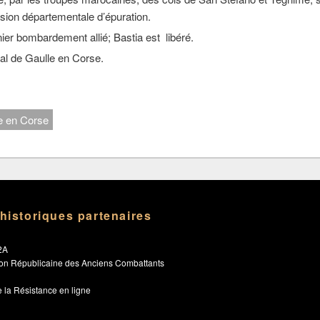
ion départementale d’épuration.
nier bombardement allié; Bastia est libéré.
al de Gaulle en Corse.
ce en Corse
 historiques partenaires
2A
ion Républicaine des Anciens Combattants
 la Résistance en ligne