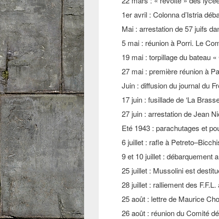
22 mars : « révolte » des lycé
1er avril : Colonna d’Istria dé
Mai : arrestation de 57 juifs d
5 mai : réunion à Porri. Le Com
19 mai : torpillage du bateau 
27 mai : première réunion à Pa
Juin : diffusion du journal du Fr
17 juin : fusillade de ‘La Brass
27 juin : arrestation de Jean Nic
Eté 1943 : parachutages et p
6 juillet : rafle à Petreto–Bicc
9 et 10 juillet : débarquement al
25 juillet : Mussolini est destitu
28 juillet : ralliement des F.F.L.
25 août : lettre de Maurice Cho
26 août : réunion du Comité dé