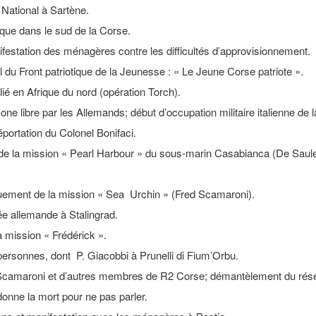
 National à Sartène.
otique dans le sud de la Corse.
festation des ménagères contre les difficultés d’approvisionnement.
 du Front patriotique de la Jeunesse : « Le Jeune Corse patriote ».
é en Afrique du nord (opération Torch).
ne libre par les Allemands; début d’occupation militaire italienne de 
éportation du Colonel Bonifaci.
e la mission « Pearl Harbour » du sous-marin Casabianca (De Saule
rquement de la mission « Sea Urchin » (Fred Scamaroni).
mée allemande à Stalingrad.
a mission « Frédérick ».
 personnes, dont P. Giacobbi à Prunelli di Fium’Orbu.
d Scamaroni et d’autres membres de R2 Corse; démantèlement du rés
onne la mort pour ne pas parler.