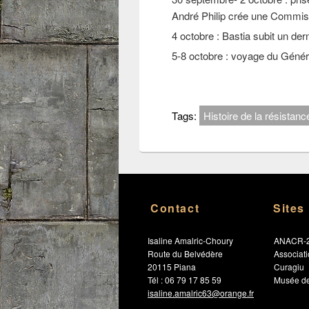
André Philip crée une Commiss
4 octobre : Bastia subit un der
5-8 octobre : voyage du Génér
Tags:
Histoire de la résistan
Contact
Sites
Isaline Amalric-Choury
ANACR-
Route du Belvédère
Associat
20115 Piana
Curagiu
Tél : 06 79 17 85 59
Musée de
isaline.amalric63@orange.fr