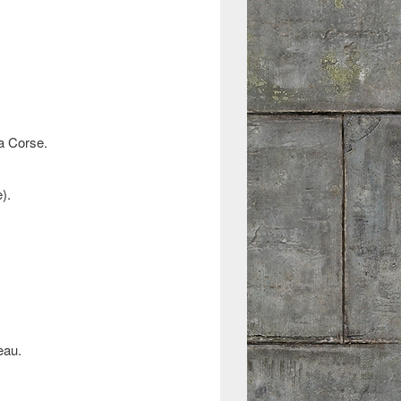
la Corse.
).
eau.