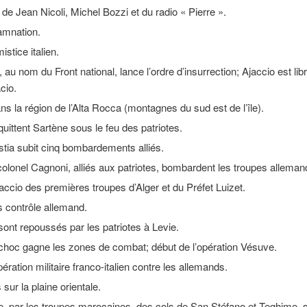
de Jean Nicoli, Michel Bozzi et du radio « Pierre ».
amnation.
stice italien.
au nom du Front national, lance l’ordre d’insurrection; Ajaccio est l
cio.
 la région de l’Alta Rocca (montagnes du sud est de l’île).
uittent Sartène sous le feu des patriotes.
stia subit cinq bombardements alliés.
 colonel Cagnoni, alliés aux patriotes, bombardent les troupes alleman
accio des premières troupes d’Alger et du Préfet Luizet.
s contrôle allemand.
ont repoussés par les patriotes à Levie.
 choc gagne les zones de combat; début de l’opération Vésuve.
ation militaire franco-italien contre les allemands.
ur la plaine orientale.
e, par les troupes marocaines, des cols de San Stéfano et Teghime, s