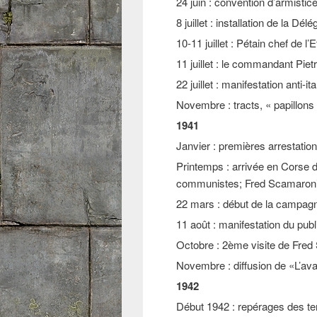
24 juin : convention d’armistice
8 juillet : installation de la Dél
10-11 juillet : Pétain chef de l
11 juillet : le commandant Piet
22 juillet : manifestation anti
Novembre : tracts, « papillons 
1941
Janvier : premières arrestation
Printemps : arrivée en Corse d
communistes; Fred Scamaroni, 
22 mars : début de la campag
11 août : manifestation du publi
Octobre : 2ème visite de Fred
Novembre : diffusion de «L’av
1942
Début 1942 : repérages des te