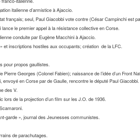
 franco-italienne.
égation italienne d’armistice à Ajaccio.
’Etat français; seul, Paul Giacobbi vote contre (César Campinchi est par
ri lance le premier appel à la résistance collective en Corse.
-italienne conduite par Eugène Macchini à Ajaccio.
» et inscriptions hostiles aux occupants; création de la LFC.
s pour propos gaullistes.
e Pierre Georges (Colonel Fabien); naissance de l’idée d’un Front Na
envoyé en Corse par de Gaulle, rencontre le député Paul Giacobbi.
ne des V.
c lors de la projection d’un film sur les J.O. de 1936.
 Scamaroni.
ant-garde », journal des Jeunesses communistes.
rrains de parachutages.