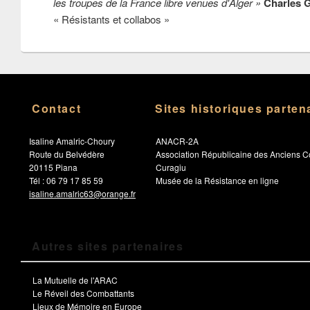
les troupes de la France libre venues d'Alger »
Charles 
« Résistants et collabos »
Contact
Sites historiques parten
Isaline Amalric-Choury
ANACR-2A
Route du Belvédère
Association Républicaine des Anciens C
20115 Piana
Curagiu
Tél : 06 79 17 85 59
Musée de la Résistance en ligne
isaline.amalric63@orange.fr
Autres sites partenaires
La Mutuelle de l'ARAC
Le Réveil des Combattants
Lieux de Mémoire en Europe