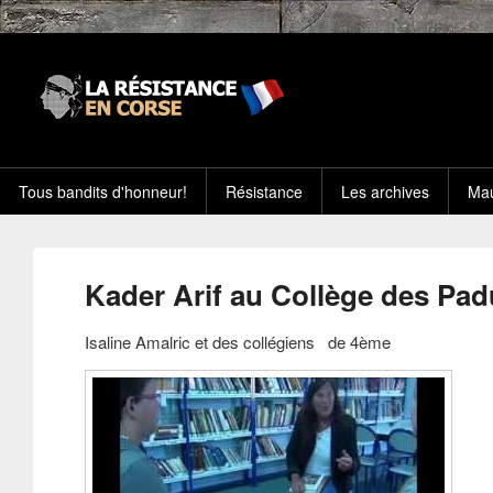
Tous bandits d'honneur!
Résistance
Les archives
Mau
Kader Arif au Collège des Pad
Isaline Amalric et des collégiens de 4ème