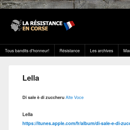
Tous bandits d'honneur!
Résistance
Les archives
Mau
Lella
Di sale è di zuccheru
Alte Voce
Lella
https://itunes.apple.com/fr/album/di-sale-e-di-z