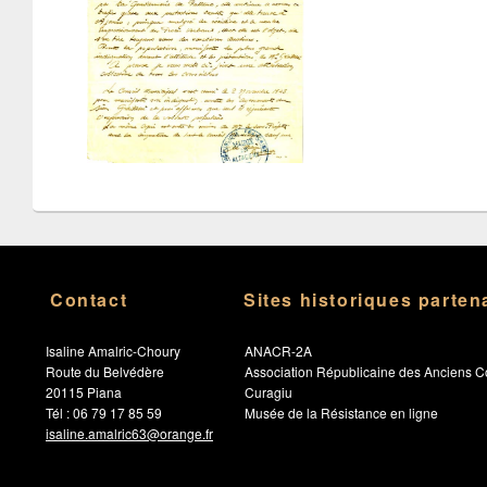
Contact
Sites historiques parten
Isaline Amalric-Choury
ANACR-2A
Route du Belvédère
Association Républicaine des Anciens C
20115 Piana
Curagiu
Tél : 06 79 17 85 59
Musée de la Résistance en ligne
isaline.amalric63@orange.fr