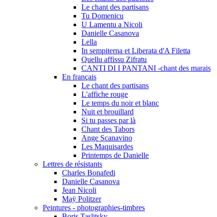
Le chant des partisans
Tu Domenicu
U Lamentu a Nicoli
Danielle Casanova
Lella
In sempiterna et Liberata d'A Filetta
Quellu affissu Zifratu
CANTI DI I PANTANI -chant des marais
En français
Le chant des partisans
L'affiche rouge
Le temps du noir et blanc
Nuit et brouillard
Si tu passes par là
Chant des Tabors
Ange Scanavino
Les Maquisardes
Printemps de Danielle
Lettres de résistants
Charles Bonafedi
Danielle Casanova
Jean Nicoli
Maÿ Politzer
Peintures - photographies-timbres
Boris Taslitsky