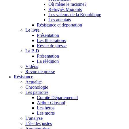
Où mène le racisme?
Réfugiés Migrants
Les valeurs de la République
Les attentats
Résistance et déportation
Le livre
Présentation
Les Illustrations
Revue de presse
La B.D
Présentation
La réédition
Vidéos
Revue de presse
Résistance
Actualité
Chronologie
Les patriotes
Comité Départemental
Arthur Giovoni
Les héros
Les morts
L'analyse
L'île des justes
Anniversaires