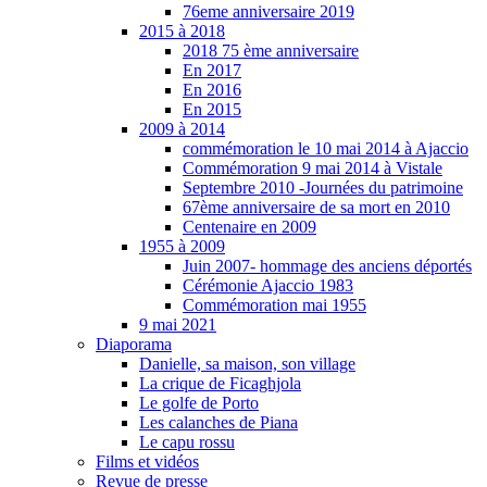
76eme anniversaire 2019
2015 à 2018
2018 75 ème anniversaire
En 2017
En 2016
En 2015
2009 à 2014
commémoration le 10 mai 2014 à Ajaccio
Commémoration 9 mai 2014 à Vistale
Septembre 2010 -Journées du patrimoine
67ème anniversaire de sa mort en 2010
Centenaire en 2009
1955 à 2009
Juin 2007- hommage des anciens déportés
Cérémonie Ajaccio 1983
Commémoration mai 1955
9 mai 2021
Diaporama
Danielle, sa maison, son village
La crique de Ficaghjola
Le golfe de Porto
Les calanches de Piana
Le capu rossu
Films et vidéos
Revue de presse