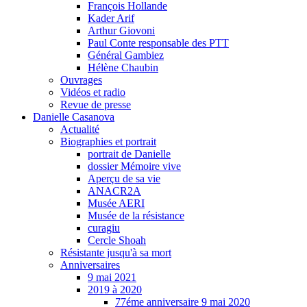
François Hollande
Kader Arif
Arthur Giovoni
Paul Conte responsable des PTT
Général Gambiez
Hélène Chaubin
Ouvrages
Vidéos et radio
Revue de presse
Danielle Casanova
Actualité
Biographies et portrait
portrait de Danielle
dossier Mémoire vive
Aperçu de sa vie
ANACR2A
Musée AERI
Musée de la résistance
curagiu
Cercle Shoah
Résistante jusqu'à sa mort
Anniversaires
9 mai 2021
2019 à 2020
77éme anniversaire 9 mai 2020