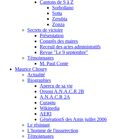
Cantons de S à Z
Sorbollano
Sotta
Zerubia
Zonza
Secrets de victoire
Présentation
Congrès des maires
Receuil des actes administratifs
Revue "Le 9 septembre"
Témoignages
M. Paul Conte
Maurice Choury
Actualité
Biographies
Aperçu de sa vie
Orsoni A.N.A.C.R 2B
A.N.A.C.R 2A
Curagiu
Wikipedia
AERI
GénérationS des Amis juillet 2006
Le résistant
L'homme de l'insurrection
Témoignages