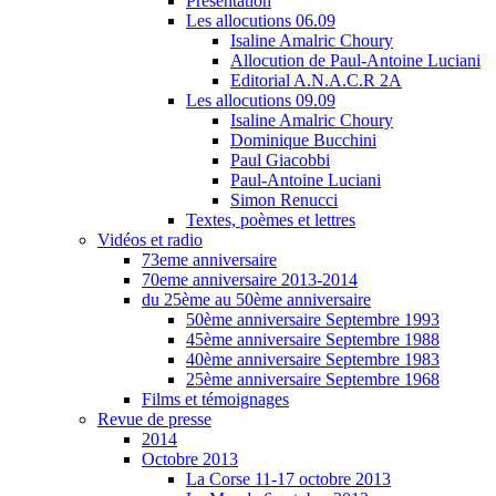
Présentation
Les allocutions 06.09
Isaline Amalric Choury
Allocution de Paul-Antoine Luciani
Editorial A.N.A.C.R 2A
Les allocutions 09.09
Isaline Amalric Choury
Dominique Bucchini
Paul Giacobbi
Paul-Antoine Luciani
Simon Renucci
Textes, poèmes et lettres
Vidéos et radio
73eme anniversaire
70eme anniversaire 2013-2014
du 25ème au 50ème anniversaire
50ème anniversaire Septembre 1993
45ème anniversaire Septembre 1988
40ème anniversaire Septembre 1983
25ème anniversaire Septembre 1968
Films et témoignages
Revue de presse
2014
Octobre 2013
La Corse 11-17 octobre 2013