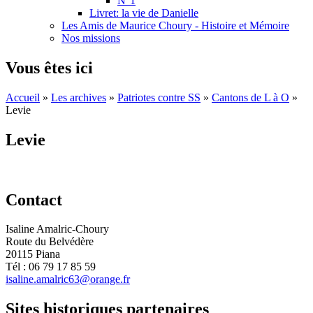
N°1
Livret: la vie de Danielle
Les Amis de Maurice Choury - Histoire et Mémoire
Nos missions
Vous êtes ici
Accueil
»
Les archives
»
Patriotes contre SS
»
Cantons de L à O
»
Levie
Levie
Contact
Isaline Amalric-Choury
Route du Belvédère
20115 Piana
Tél : 06 79 17 85 59
isaline.amalric63@orange.fr
Sites historiques partenaires