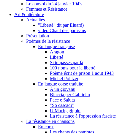
Le convoi du 24 janvier 1943
Femmes et Résistance
Art & littérature
Actualités
"Liberté" dit par Eluard)
video Chant des partisans
Présentation
Poèmes de la résistance
En langue française
Aragon
Liberté
Si tu passes par là
100 noms pour la liberté
Poème écrit de prison 1 aout 1943
Michel Politzer
En langue corse traduite
A un giovanu
Biuccia per Gabriellu
Pace e Saluta
"So cascadi"
U Machjaghjolu
La résistance à l'oppression fasciste
La résistance en chansons
En corse
Les chants des patriotes