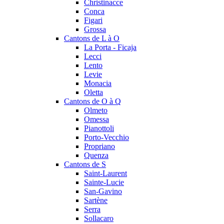
Christinacce
Conca
Figari
Grossa
Cantons de L à O
La Porta - Ficaja
Lecci
Lento
Levie
Monacia
Oletta
Cantons de O à Q
Olmeto
Omessa
Pianottoli
Porto-Vecchio
Propriano
Quenza
Cantons de S
Saint-Laurent
Sainte-Lucie
San-Gavino
Sartène
Serra
Sollacaro