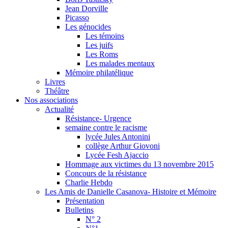
Jean Dorville
Picasso
Les génocides
Les témoins
Les juifs
Les Roms
Les malades mentaux
Mémoire philatélique
Livres
Théâtre
Nos associations
Actualité
Résistance- Urgence
semaine contre le racisme
lycée Jules Antonini
collège Arthur Giovoni
Lycée Fesh Ajaccio
Hommage aux victimes du 13 novembre 2015
Concours de la résistance
Charlie Hebdo
Les Amis de Danielle Casanova- Histoire et Mémoire
Présentation
Bulletins
N° 2