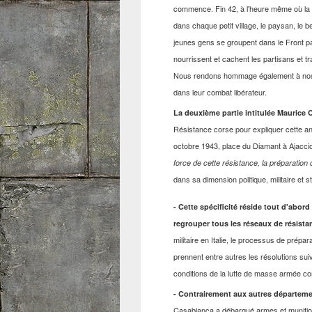
commence. Fin 42, à l'heure même où la fl
dans chaque petit village, le paysan, le b
jeunes gens se groupent dans le Front pa
nourrissent et cachent les partisans et t
Nous rendons hommage également à nos fr
dans leur combat libérateur.
La deuxième partie intitulée Maurice C
Résistance corse pour expliquer cette ant
octobre 1943, place du Diamant à Ajacci
force de cette résistance,
la préparation 
dans sa dimension politique, militaire et s
- Cette spécificité réside tout d'abord
regrouper tous les réseaux de résista
militaire en Italie, le processus de prépa
prennent entre autres les résolutions suiv
conditions de la lutte de masse armée co
- Contrairement aux autres départemen
Casabianca a débarqué armes et munitions