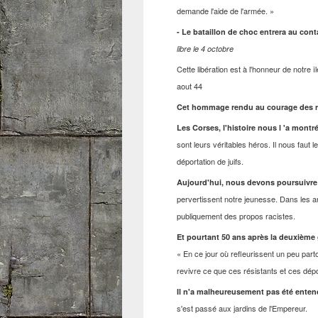
demande l'aide de l'armée. »
- Le bataillon de choc entrera au con
libre le 4 octobre
Cette libération est à l'honneur de notre 
aout 44
Cet hommage rendu au courage des rés
Les Corses, l'histoire nous l 'a mon
sont leurs véritables héros. Il nous faut 
déportation de juifs.
Aujourd'hui, nous devons poursuivre s
pervertissent notre jeunesse. Dans les an
publiquement des propos racistes.
Et pourtant 50 ans après la deuxième 
« En ce jour où refleurissent un peu par
revivre ce que ces résistants et ces dép
Il n'a malheureusement pas été ente
s'est passé aux jardins de l'Empereur.