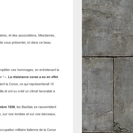
taires, et des associations, Mesdames,
 de vous présenter, ici dans ce beau
ompléter ces hommages, en entretenant la
.
r ! »
La résistance corse a eu en effet
ent la Corse, ce qui représenterait 10
la et ont su créé un climat favorable à
, les Bastiais se rassemblent
mbre 1938
s, sur nos tombes et sur nos berceaux,
cupation militaire italienne de la Corse