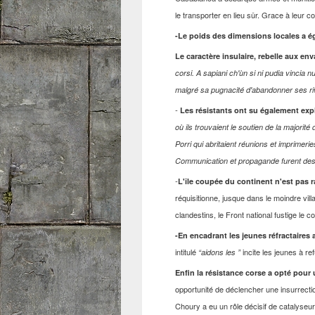
le transporter en lieu sûr. Grace à leur 
-Le poids des dimensions locales a ég
Le caractère insulaire, rebelle aux en
corsi. A sapiani ch'ùn si ni pudia vincia n
malgré sa pugnacité d'abandonner ses riva
-
Les résistants ont su également explo
où ils trouvaient le soutien de la majorit
Porri qui abritaient réunions et imprimer
Communication et propagande furent des 
-
L'île coupée du continent n'est pas ra
réquisitionne, jusque dans le moindre vill
clandestins, le Front national fustige le 
-En encadrant les jeunes réfractaires a
intitulé
incite les jeunes à r
“aidons les ”
Enfin la résistance corse a opté pour 
opportunité de déclencher une insurrecti
Choury a eu un rôle décisif de catalyseur 