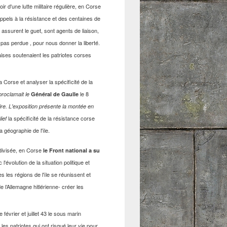
 d'une lutte militaire régulière, en Corse
 appels à la résistance et des centaines de
ssurent le guet, sont agents de liaison,
 pas perdue , pour nous donner la liberté.
ises soutenaient les patriotes corses
 la Corse et analyser la spécificité de la
le 8
proclamait le
Général de Gaulle
aire. L'exposition présente la montée en
la spécificité de la résistance corse
lief
a géographie de l'île.
 divisée, en Corse
le Front national a su
 l'évolution de la situation politique et
s les régions de l'île se réunissent et
e l’Allemagne hitlérienne- créer les
 février et juillet 43 le sous marin
s patriotes qui ont risqué leur vie pour