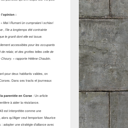
l’opinion :
 « Mai i Rumani ùn cumpraiani i schiavi
e , l'île a longtemps été contrainte
 le granit dont elle est issue.
cilement accessibles pour les occupants
de relais; et des grottes telles celle de
ice Choury. » rapporte Hélène Chaubin.
ant pour deux habitants valides, on
es Corses. Dans ses tracts et journeaux
Un article
e la parentèle en Corse
:
ntière à aider la résistance.
et 43 est interprétée comme une
 alors qu'Alger veut temporiser. Maurice
s : adopter une stratégie d'alliance avec