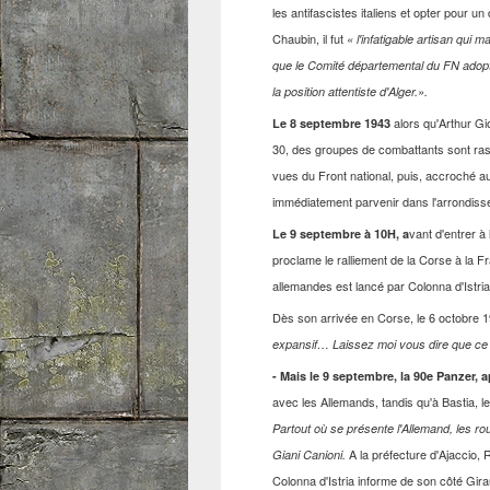
les antifascistes italiens et opter pour u
Chaubin, il fut
« l'infatigable artisan qui m
que le Comité départemental du FN adopte 
la position attentiste d'Alger.».
alors qu'Arthur Gi
Le 8 septembre 1943
30, des groupes de combattants sont rass
vues du Front national, puis, accroché aux 
immédiatement parvenir dans l'arrondissem
vant d'entrer à
Le 9 septembre à 10H, a
proclame le ralliement de la Corse à la F
allemandes est lancé par Colonna d'Istria
Dès son arrivée en Corse, le 6 octobre 19
expansif… Laissez moi vous dire que ce 
- Mais le 9 septembre, la 90e Panzer, 
avec les Allemands, tandis qu'à Bastia, 
Partout où se présente l'Allemand, les r
A la préfecture d'Ajaccio,
Giani Canioni.
Colonna d'Istria informe de son côté Gira