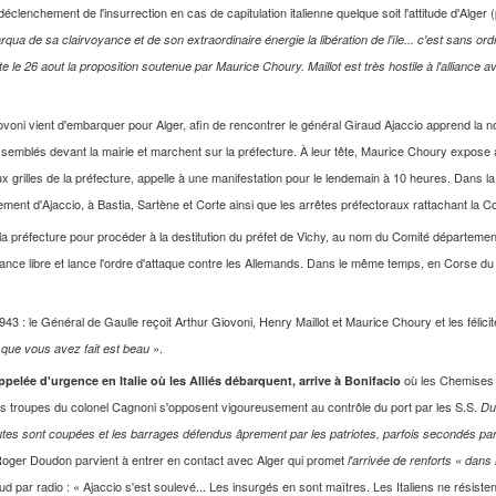
n déclenchement de l'insurrection en cas de capitulation italienne quelque soit l'attitude d'Alge
arqua de sa clairvoyance et de son extraordinaire énergie la libération de l'île... c'est sans or
le 26 aout la proposition soutenue par Maurice Choury. Maillot est très hostile à l'alliance av
ovoni vient d'embarquer pour Alger, afin de rencontrer le général Giraud Ajaccio apprend la nou
emblés devant la mairie et marchent sur la préfecture. À leur tête, Maurice Choury expose au
grilles de la préfecture, appelle à une manifestation pour le lendemain à 10 heures. Dans la nuit
ent d'Ajaccio, à Bastia, Sartène et Corte ainsi que les arrêtes préfectoraux rattachant la Co
 la préfecture pour procéder à la destitution du préfet de Vichy, au nom du Comité départeme
rance libre et lance l'ordre d'attaque contre les Allemands. Dans le même temps, en Corse du 
43 : le Général de Gaulle reçoit Arthur Giovoni, Henry Maillot et Maurice Choury et les félicit
.
que vous avez fait est beau »
où les Chemises
appelée d'urgence en Italie où les Alliés débarquent, arrive à Bonifacio
les troupes du colonel Cagnoni s'opposent vigoureusement au contrôle du port par les S.S.
Du
outes sont coupées et les barrages défendus âprement par les patriotes, parfois secondés par
 Roger Doudon parvient à entrer en contact avec Alger qui promet
l'arrivée de renforts « dans
ud par radio : « Ajaccio s'est soulevé... Les insurgés en sont maîtres. Les Italiens ne résist