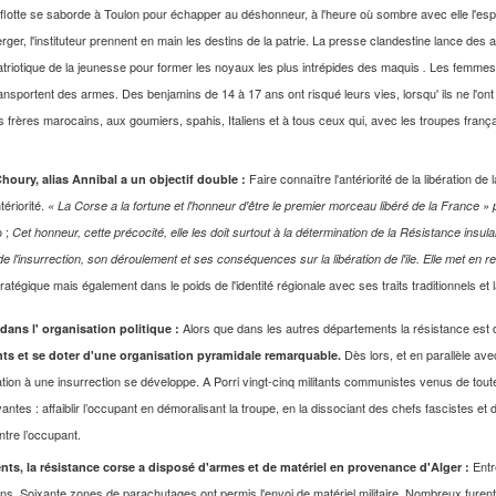
otte se saborde à Toulon pour échapper au déshonneur, à l'heure où sombre avec elle l'espoir
erger, l'instituteur prennent en main les destins de la patrie. La presse clandestine lance des
triotique de la jeunesse
pour former les noyaux les plus intrépides des maquis
Les femmes a
.
ransportent des armes. Des benjamins de 14 à 17 ans ont risqué leurs vies, lorsqu' ils ne l'ont
ères marocains, aux goumiers, spahis, Italiens et à tous ceux qui, avec les troupes frança
Faire connaître l'antériorité de la libération de
houry, alias Annibal a un objectif double :
ériorité.
« La Corse a la fortune et l'honneur d'être le premier morceau libéré de la France »
o ;
Cet honneur, cette précocité, elle les doit surtout à la détermination de la Résistance insul
de l'insurrection, son déroulement et ses conséquences sur la libération de l'ile. Elle met en re
tratégique mais également dans le poids de l'identité régionale avec ses traits traditionnels et l
Alors que dans les autres départements la résistance est
 dans l' organisation politique :
Dès lors, et en parallèle avec
nts et se doter d'une organisation pyramidale remarquable.
ration à une insurrection se développe. A Porri vingt-cinq militants communistes venus de toute
antes : affaiblir l’occupant en démoralisant la troupe, en la dissociant des chefs fascistes et d
ntre l’occupant.
Entre
ts, la résistance corse a disposé d'armes et de matériel en provenance d'Alger :
. Soixante zones de parachutages ont permis l'envoi de matériel militaire. Nombreux furent le