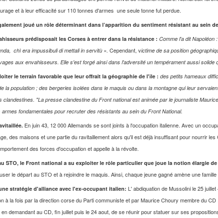
courage et à leur efficacité sur 110 tonnes d'armes une seule tonne fut perdue.
alement joué un rôle déterminant dans l’apparition du sentiment résistant au sein de 
vahisseurs prédisposait les Corses à entrer dans la résistance :
Comme l'a dit Napoléon :
Cependant, v
unda, chì era impussibuli di mettali in servitù ».
ictime de sa position géographiqu
ges aux envahisseurs. Elle s'est forgé ainsi dans l'adversité un tempérament aussi solide que
iter le terrain favorable
que leur offrait la géographie de l'île :
des petits hameaux diffi
é de la population ; des bergeries isolées dans le maquis ou dans la montagne qui leur servaient 
ies clandestines. "La presse clandestine du Front national est animée par le journaliste Maur
armes fondamentales pour recruter des résistants au sein du Front National.
En juin 43, 12 000 Allemands se sont joints à l'occupation italienne. Avec un occup
vitaillée.
age, des maisons et une partie du ravitaillement alors qu'il est déjà insuffisant pour nourrir l
comportement des forces d'occupation et appelle à la révolte.
u STO, le Front national a su exploiter le rôle particulier que joue la notion élargie d
efuser le départ au STO et à rejoindre le maquis. Ainsi, chaque jeune gagné amène une famille e
L' abdiquation de Mussolini le 25 juill
une stratégie d'alliance avec l'ex-occupant italien:
on à la fois par la direction corse du Parti communiste et par Maurice Choury membre du CD ,
en demandant au CD, fin juillet puis le 24 aout, de se réunir pour statuer sur ses proposition