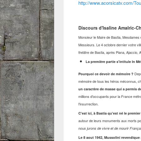
http://www.acorsicatv.com/Tou
Discours d'Isaline Amalric-C
Monsieur le Maire de Bastia, Mesdames et
Messieurs. Le 4 octobre dernier votre vil
théâtre de Bastia, après Piana, Ajaccio, 
La première partie s'intitule In
Depu
Pourquoi ce devoir de mémoire ?
mémoire de tous les héros méconnus, cha
un caractère de masse qui a permis de
millions d'occupants pour la France métro
l'insurrection.
C'est ici, à Bastia qu'est né le premie
autour de leurs monuments aux morts pou
nous jurons de vivre et de mourir França
Le 8 aout 1942, Mussolini revendique