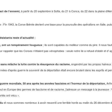
à partir du 20 septembre à Sotta, du 21 à Conca, du 22 dans la plaine d’Aler
tact de l’ennemi,
île : Fin 1943, la Corse libérée devient une base
pour la poursuite des opérations en Italie, p
istants reste d'actualité :
; ils sont capables du meilleur comme du pire. Il nous faut
tré, ont un tempérament fougueux
leur rappeler que les Corses n'étaient pas xénophobes : seule notre île a refusé d’obéir et d' ap
engendré par les propos haineux q
ans relâche la lutte contre la résurgence du racisme,
nées d'après guerre le souvenir de la déportation était encore brulant dans les esprits et per
Arth
guerre mondiale, 50 ans après les années fascistes et l'horreur de la déportation,
tout en Europe des germes de fascisme et de racisme, j'adresse un message à la jeunesse : 
ortés ont vécu ».
et nous sommes nombreux à avoir ressenti une terrible honte au matin du 26 décembre de
ndu