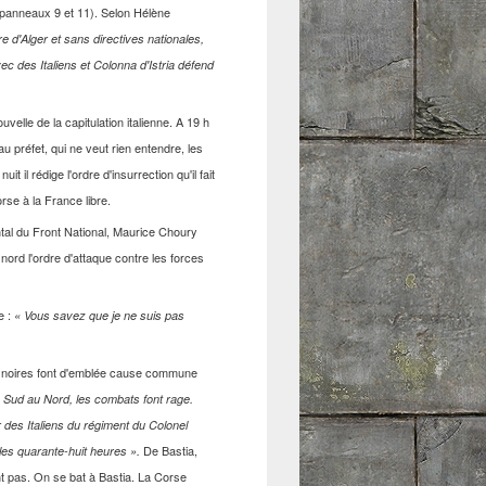
r (panneaux 9 et 11). Selon Hélène
dre d'Alger et sans directives nationales,
ec des Italiens et Colonna d'Istria défend
velle de la capitulation italienne. A 19 h
 préfet, qui ne veut rien entendre, les
 il rédige l'ordre d'insurrection qu'il fait
rse à la France libre.
ntal du Front National, Maurice Choury
nord l'ordre d'attaque contre les forces
e :
« Vous savez que je ne suis pas
 noires font d'emblée cause commune
 Sud au Nord, les combats font rage.
 des Italiens du régiment du Colonel
De Bastia,
 les quarante-huit heures ».
ent pas. On se bat à Bastia. La Corse