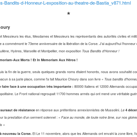
s-Bandits-d-Honneur-L-exposition-au-theatre-de-Bastia_v871.html
*
houry
 Messieurs les élus, Mesdames et Messieurs les représentants des autorités civiles et mili
le a commémoré le 73eme anniversaire de la libération de la Corse. J'ai aujourd'hui l'honneur
Aullène, Hyères, Marseille et Montpellier, mon exposition
Tous Bandits d'Honneur !
 Mémoriam-Aux Morts ! Et In Memoriam Aux Héros !
is la fin de la guerre, seuls quelques grands noms étaient honorés, nous avons souhaité c
cun à sa juste place, comme l'a fait Maurice Choury dans son livre
« Tous bandits d'honneu
80000 Italiens et 12000 Allemands occupai
 faire face à une occupation très importante :
politaine. Le Front national regroupait 11700 hommes armés qui ont mené une véritable guéril
en réponse aux prétentions annexionnistes de Mussolini.
r sursaut de résistance
Le
4 déce
r la prestation d’un serment solennel :
« Face au monde, de toute notre âme, sur nos gloire
is »
Et Le 11 novembre, alors que les Allemands ont envahi la zone libre, l'oc
 à nouveau la Corse.