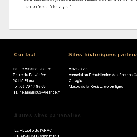
mention "retour à l'envoyeur"
Contact
Sites historiques parten
Isaline Amalric-Choury
ANACR-2A
Route du Belvédère
Association Républicaine des Anciens C
20115 Piana
Curagiu
Tél : 06 79 17 85 59
Musée de la Résistance en ligne
isaline.amalric63@orange.fr
Autres sites partenaires
La Mutuelle de l'ARAC
Le Réveil des Combattants