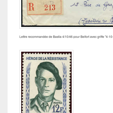
Lettre recommandée de Bastia 4/10/46 pour Belfort avec griffe "4-10