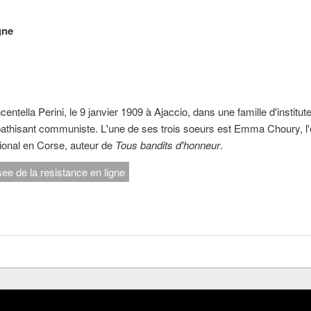
gne
entella Perini, le 9 janvier 1909 à Ajaccio, dans une famille d'instit
pathisant communiste. L'une de ses trois soeurs est Emma Choury, l
tional en Corse, auteur de
Tous bandits d'honneur
.
e de la resistance en ligne